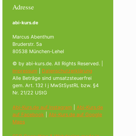
Adresse
abi-kurs.de
Marcus Abenthum
Bruderstr. 5a
80538 München-Lehel
© by abi-kurs.de. All Rights Reserved. |
Impressum
|
Datenschutzerklärung
Alle Beträge sind umsatzsteuerfrei
gem. Art. 132 I j MwStSystRL bzw. §4
Nr. 21/22 UStG
Abi-Kurs.de auf Instagram
|
Abi-Kurs.de
auf Facebook
|
Abi-Kurs.de auf Google
Maps