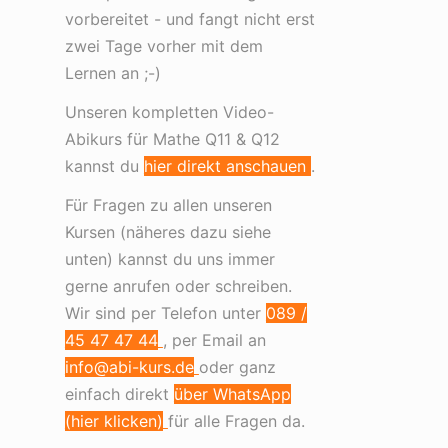
vorbereitet - und fangt nicht erst
zwei Tage vorher mit dem
Lernen an ;-)
Unseren kompletten Video-
Abikurs für Mathe Q11 & Q12
kannst du
hier direkt anschauen
.
Für Fragen zu allen unseren
Kursen (näheres dazu siehe
unten) kannst du uns immer
gerne anrufen oder schreiben.
Wir sind per Telefon unter
089 /
45 47 47 44
, per Email an
info@abi-kurs.de
oder ganz
einfach direkt
über WhatsApp
(hier klicken)
für alle Fragen da.