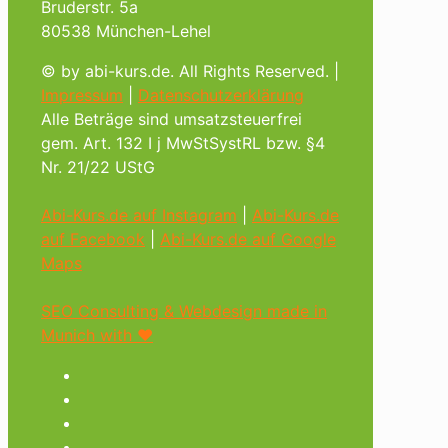
Bruderstr. 5a
80538 München-Lehel
© by abi-kurs.de. All Rights Reserved. |
Impressum
|
Datenschutzerklärung
Alle Beträge sind umsatzsteuerfrei
gem. Art. 132 I j MwStSystRL bzw. §4
Nr. 21/22 UStG
Abi-Kurs.de auf Instagram
|
Abi-Kurs.de
auf Facebook
|
Abi-Kurs.de auf Google
Maps
SEO Consulting & Webdesign made in
Munich with ♥︎