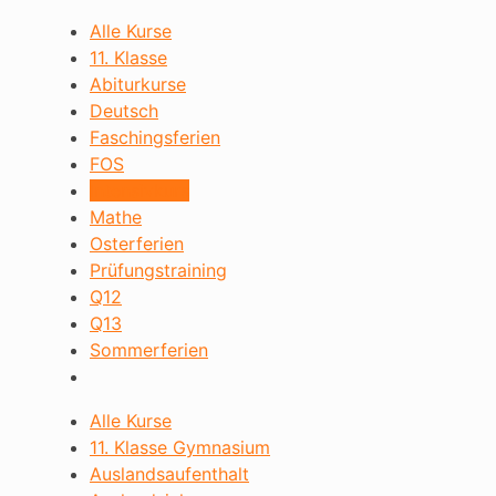
Alle Kurse
11. Klasse
Abiturkurse
Deutsch
Faschingsferien
FOS
Intensivkurs
Mathe
Osterferien
Prüfungstraining
Q12
Q13
Sommerferien
Alle Kurse
11. Klasse Gymnasium
Auslandsaufenthalt