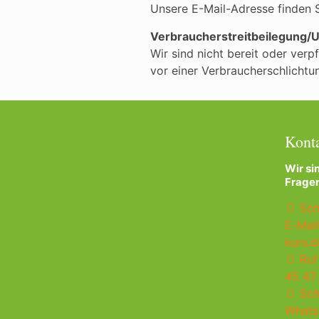
Unsere E-Mail-Adresse finden 
Verbraucherstreitbeilegung/U
Wir sind nicht bereit oder verpf
vor einer Verbraucherschlichtu
Kont
Wir si
Fragen
Sch
E-Mail
kurs.d
Ruf 
45 47
Sch
What