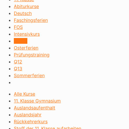
Abiturkurse
Deutsch
Faschingsferien
FOS
Intensivkurs
Mathe
Osterferien
Prüfungstraining
Q12
Q13
Sommerferien
Alle Kurse
11. Klasse Gymnasium
Auslandsaufenthalt
Auslandsjahr
Rückkehrerkurs
Stoff der 11. Klasse aufarbeiten