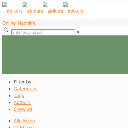
Online-Nachilfe
✕
Filter by
Categories
Tags
Authors
Show all
Alle Kurse
11. Klasse