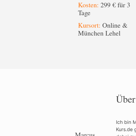
Kosten:
299 € für 3
Tage
Kursort:
Online &
München Lehel
Über
Ich bin 
Kurs.de 
Marcus