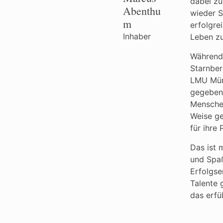
dabei zu
Abenthu
wieder S
m
erfolgre
Inhaber
Leben zu
Während
Starnbe
LMU Mün
gegeben 
Menschen
Weise ge
für ihre
Das ist 
und Spa
Erfolgse
Talente 
das erfül