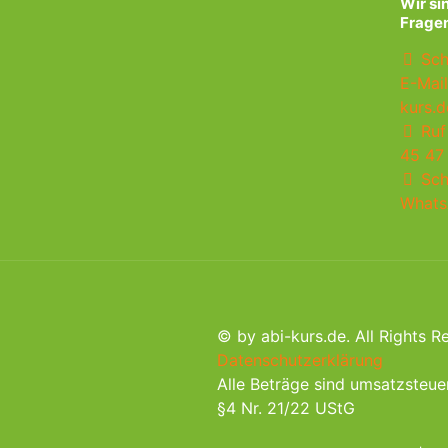
Wir si
Fragen
Sch
E-Mail
kurs.d
Ruf 
45 47
Sch
What
© by abi-kurs.de. All Rights R
Datenschutzerklärung
Alle Beträge sind umsatzsteue
§4 Nr. 21/22 UStG