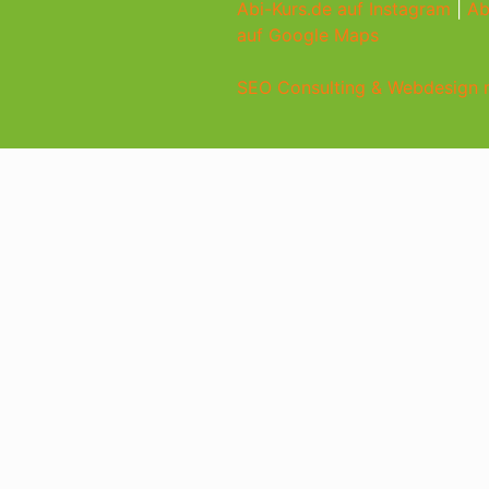
Abi-Kurs.de auf Instagram
|
Ab
auf Google Maps
SEO Consulting & Webdesign m